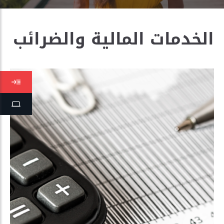
الخدمات المالية والضرائب
التأ
منص
الطل